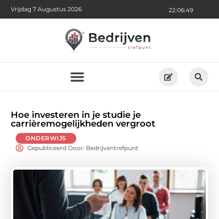
Vrijdag 7 Augustus 2026
22:06:50
Hoe investeren in je studie je
carrièremogelijkheden vergroot
ONDERWIJS
Gepubliceerd Door: Bedrijventrefpunt