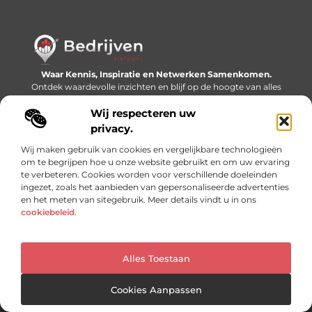
Waar Kennis, Inspiratie en Netwerken Samenkomen.
Ontdek waardevolle inzichten en blijf op de hoogte van alles
wat er speelt in de wereld.
Wij respecteren uw
Bericht categorie
privacy.
Wij maken gebruik van cookies en vergelijkbare technologieën
om te begrijpen hoe u onze website gebruikt en om uw ervaring
te verbeteren. Cookies worden voor verschillende doeleinden
Onze informatie
ingezet, zoals het aanbieden van gepersonaliseerde advertenties
en het meten van sitegebruik. Meer details vindt u in ons
Linkjes kopen: slimme SEO-tactiek of recept voor problemen?
Geld online verdienen: mythe, bijverdienste of nieuwe werkelijkheid?
cookiebeleid
.
Alles Toestaan
Website index
Cookiebeleid (EU)
@2025 www.bedrijventrefpunt.nl. All Right Reserved.
Cookies Aanpassen