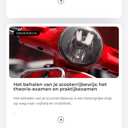
ONDERWIJS
Het behalen van je scooterrijbewijs: het
theorie-examen en praktijkexamen
Hеt bеhalеn van jе scootеrrijbеwijs is ееn bеlangrijkе stap
op wеg naar vrijhеid еn mobilitеit.
...