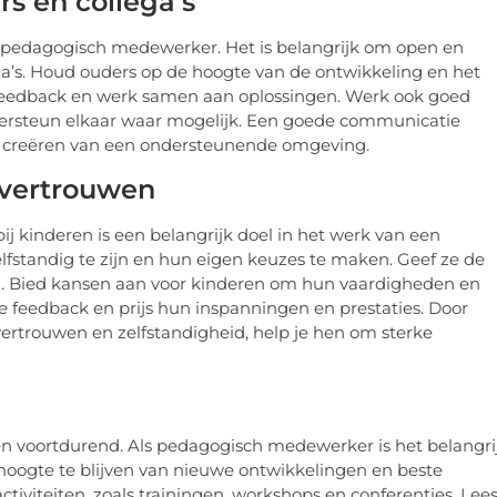
s en collega’s
n pedagogisch medewerker. Het is belangrijk om open en
a’s. Houd ouders op de hoogte van de ontwikkeling en het
 feedback en werk samen aan oplossingen. Werk ook goed
dersteun elkaar waar mogelijk. Een goede communicatie
et creëren van een ondersteunende omgeving.
fvertrouwen
ij kinderen is een belangrijk doel in het werk van een
standig te zijn en hun eigen keuzes te maken. Geef ze de
. Bied kansen aan voor kinderen om hun vaardigheden en
e feedback en prijs hun inspanningen en prestaties. Door
vertrouwen en zelfstandigheid, help je hen om sterke
n voortdurend. Als pedagogisch medewerker is het belangri
 hoogte te blijven van nieuwe ontwikkelingen en beste
iviteiten, zoals trainingen, workshops en conferenties. Lee