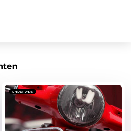
hten
ONDERWIJS