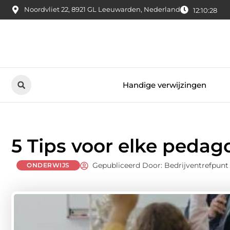
Noordvliet 22, 8921 GL Leeuwarden, Nederland
12:10:29
Handige verwijzingen
5 Tips voor elke peda
Gepubliceerd Door: Bedrijventrefpunt
ONDERWIJS