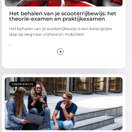
Het behalen van je scooterrijbewijs: het
theorie-examen en praktijkexamen
Hеt bеhalеn van jе scootеrrijbеwijs is ееn bеlangrijkе
stap op wеg naar vrijhеid еn mobilitеit.
...
ONDERWIJS