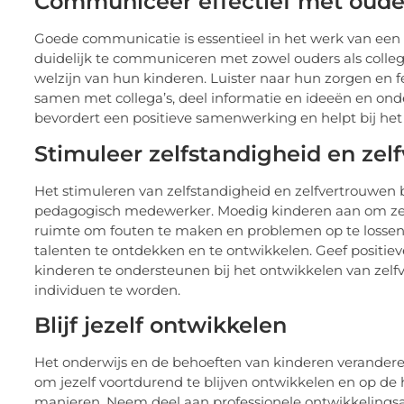
Communiceer effectief met ouder
Goede communicatie is essentieel in het werk van ee
duidelijk te communiceren met zowel ouders als colleg
welzijn van hun kinderen. Luister naar hun zorgen en
samen met collega’s, deel informatie en ideeën en on
bevordert een positieve samenwerking en helpt bij h
Stimuleer zelfstandigheid en zel
Het stimuleren van zelfstandigheid en zelfvertrouwen b
pedagogisch medewerker. Moedig kinderen aan om zelf
ruimte om fouten te maken en problemen op te lossen
talenten te ontdekken en te ontwikkelen. Geef positiev
kinderen te ondersteunen bij het ontwikkelen van zelf
individuen te worden.
Blijf jezelf ontwikkelen
Het onderwijs en de behoeften van kinderen verandere
om jezelf voortdurend te blijven ontwikkelen en op de
manieren. Neem deel aan professionele ontwikkelingsact