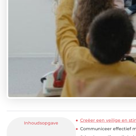
Creëer een veilige en s
Inhoudsopgave
Communiceer effectief me