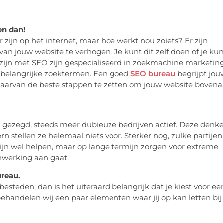
en dan!
zijn op het internet, maar hoe werkt nou zoiets? Er zijn
van jouw website te verhogen. Je kunt dit zelf doen of je kun
 zijn met SEO zijn gespecialiseerd in zoekmachine marketin
p belangrijke zoektermen. Een goed
SEO bureau
begrijpt jou
daarvan de beste stappen te zetten om jouw website boven
er gezegd, steeds meer dubieuze bedrijven actief. Deze denk
rn stellen ze helemaal niets voor. Sterker nog, zulke partijen
ijn wel helpen, maar op lange termijn zorgen voor extreme
enwerking aan gaat.
ureau.
steden, dan is het uiteraard belangrijk dat je kiest voor ee
ehandelen wij een paar elementen waar jij op kan letten bij