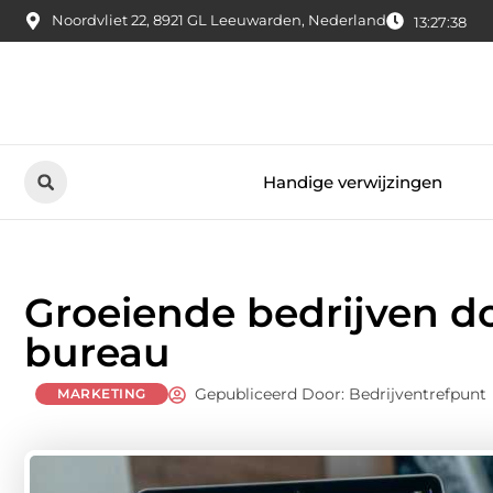
Noordvliet 22, 8921 GL Leeuwarden, Nederland
13:27:39
Handige verwijzingen
Groeiende bedrijven d
bureau
Gepubliceerd Door: Bedrijventrefpunt
MARKETING