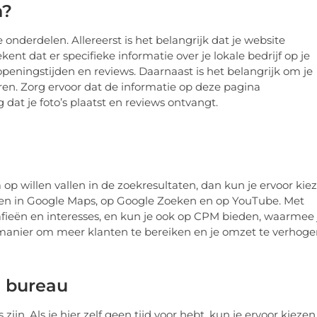
n?
 onderdelen. Allereerst is het belangrijk dat je website
ent dat er specifieke informatie over je lokale bedrijf op je
peningstijden en reviews. Daarnaast is het belangrijk om je
ren. Zorg ervoor dat de informatie op deze pagina
dat je foto’s plaatst en reviews ontvangt.
op willen vallen in de zoekresultaten, dan kun je ervoor kie
eren in Google Maps, op Google Zoeken en op YouTube. Met
afieën en interesses, en kun je ook op CPM bieden, waarmee 
e manier om meer klanten te bereiken en je omzet te verhoge
g bureau
ijn. Als je hier zelf geen tijd voor hebt, kun je ervoor kiezen