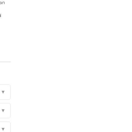
an
d
▼
▼
▼