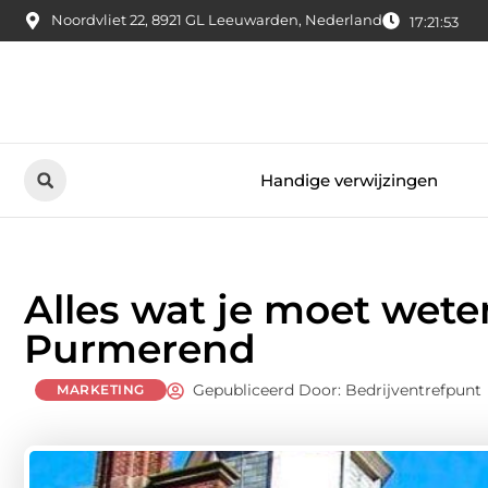
Noordvliet 22, 8921 GL Leeuwarden, Nederland
17:21:54
Handige verwijzingen
Alles wat je moet wete
Purmerend
Gepubliceerd Door: Bedrijventrefpunt
MARKETING