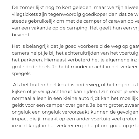
De zomer lijkt nog zo kort geleden, maar we zijn alweer
vliegtickets zijn tegenwoordig goedkoper dan dat ze 
steeds gebruikelijk om met de camper of caravan op 
van een vakantie op de camping. Het geeft hun een vrij 
bevindt.
Het is belangrijk dat je goed voorbereid de weg op gaa
camera helpt je bij het achteruitrijden van het voertui
het parkeren. Hiernaast verbeterd het je algemene inzic
grote dode hoek. Je hebt minder inzicht in het verke
spiegels.
Als het buiten heel koud is onderweg, of het regent is 
kijken of je veilig achteruit kan rijden. Dan moet je verv
normaal alleen in een kleine auto rijdt kan het moeilijk
geldt voor een camper overigens. Je bent groter, zwaa
ongeluk een ongeluk veroorzaakt kunnen de gevolgen de
impact die jij maakt op een ander voertuig veel groter
inzicht krijgt in het verkeer en je helpt om goed op j