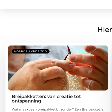
Hier
HOBBY EN VRIJE TIJD
Breipakketten: van creatie tot
ontspanning
Wat maakt een breipakket bijzonder? Een Breipakket is