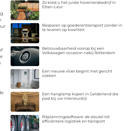
Zo kiest u het juiste hoveniersbedrijf in
Etten-Leur
og
n
Besparen op goederentransport zonder in
uur
te leveren op kwaliteit
Betrouwbaarheid voorop bij een
of
Volkswagen occasion nabij Rotterdam
le
n
Een nieuwe vloer begint met gericht
zoeken
de
Een hanglamp kopen in Gelderland die
past bij uw interieurstijl
Ritplanningssoftware: de sleutel tot
efficiëntere logistiek en transport