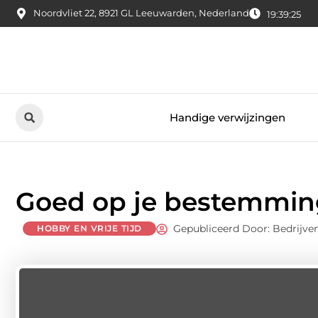
Noordvliet 22, 8921 GL Leeuwarden, Nederland
19:39:26
Handige verwijzingen
Goed op je bestemmi
Gepubliceerd Door: Bedrijve
HOBBY EN VRIJE TIJD