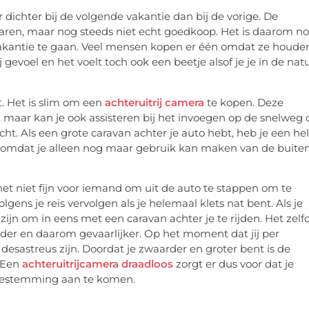
 dichter bij de volgende vakantie dan bij de vorige. De
waren, maar nog steeds niet echt goedkoop. Het is daarom n
vakantie te gaan. Veel mensen kopen er één omdat ze houde
gevoel en het voelt toch ook een beetje alsof je je in de nat
t. Het is slim om een
achteruitrij camera
te kopen. Deze
g, maar kan je ook assisteren bij het invoegen op de snelweg 
ht. Als een grote caravan achter je auto hebt, heb je een he
er omdat je alleen nog maar gebruik kan maken van de buite
het niet fijn voor iemand om uit de auto te stappen om te
olgens je reis vervolgen als je helemaal klets nat bent. Als je
 zijn om in eens met een caravan achter je te rijden. Het zelf
rder en daarom gevaarlijker. Op het moment dat jij per
sastreus zijn. Doordat je zwaarder en groter bent is de
. Een
achteruitrijcamera draadloos
zorgt er dus voor dat je
e bestemming aan te komen.