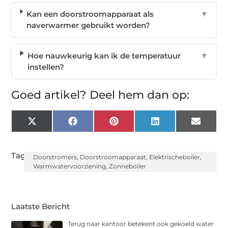
Kan een doorstroomapparaat als
▼
naverwarmer gebruikt worden?
Hoe nauwkeurig kan ik de temperatuur
▼
instellen?
Goed artikel? Deel hem dan op:
X
Facebook
Pinterest
LinkedIn
Email
(Twitter)
Tags:
Doorstromers
,
Doorstroomapparaat
,
Elektrischeboiler
,
Warmwatervoorziening
,
Zonneboiler
Laatste Bericht
Terug naar kantoor betekent ook gekoeld water