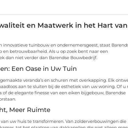
aliteit en Maatwerk in het Hart van
ijn innovatieve tuinbouw en ondernemersgeest, staat Barend
 en betrouwbaarheid. Als u op zoek bent naar een
zoek dan niet verder dan Barendse Bouwbedrijf.
en: Een Oase in Uw Tuin
at gemaakte veranda’s en schuren met overkapping. Elk ontw
naadloos aan te sluiten bij de esthetiek van uw woning. Of u
 of de elegante finesse van een eiken bijgebouw, Barendse
orstaan.
cht, Meer Ruimte
k van uw huis te transformeren. Van zolderverbouwingen die
kamer, tot het plaatsen van dakkapellen die niet alleen mee