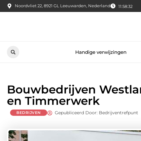
Noordvliet 22, 8921 GL Leeuwarden, Nederland
11:58:33
Handige verwijzingen
Bouwbedrijven Westla
en Timmerwerk
Gepubliceerd Door: Bedrijventrefpunt
BEDRIJVEN