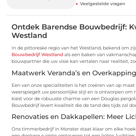
Veelgestelde vragen
Ontdek Barendse Bouwbedrijf: Kw
Westland
In de pittoreske regio van het Westland, bekend om z
Bouwbedrijf Westland
als een baken van vakmanschap
bouwpartner die uw visie kan vertalen naar realiteit, 
Maatwerk Veranda’s en Overkapping
Een van onze specialiteiten is het creëren van op ma
weerspiegelt uw persoonlijke stijl en is ontworpen om 
kiest voor de robuuste charme van een Douglas pergola
Bouwbedrijf levert kwaliteit die de tand des tijds zal do
Renovaties en Dakkapellen: Meer Li
Ons timmerbedrijf in Monster staat klaar om elke hoe
een donkere ruimte omtoveren tot een lichte, luchtige 