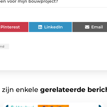
doen voor mijn bouwproject?
Pinterest
LinkedIn
Email
and
 zijn enkele
gerelateerde beric