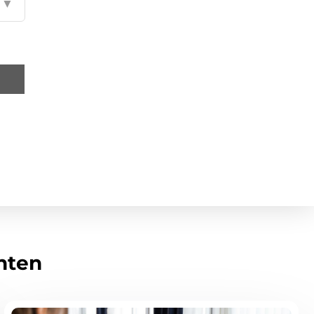
▼
hten