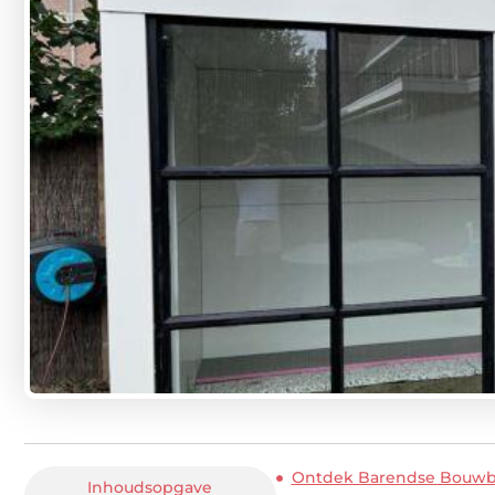
Ontdek Barendse Bouwbed
Inhoudsopgave