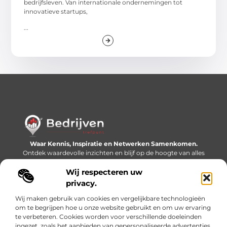
bedrijfsleven. Van internationale ondernemingen tot
innovatieve startups,
...
Waar Kennis, Inspiratie en Netwerken Samenkomen.
Ontdek waardevolle inzichten en blijf op de hoogte van alles
wat er speelt in de wereld.
Wij respecteren uw
Bericht categorie
privacy.
Wij maken gebruik van cookies en vergelijkbare technologieën
om te begrijpen hoe u onze website gebruikt en om uw ervaring
te verbeteren. Cookies worden voor verschillende doeleinden
Onze informatie
ingezet, zoals het aanbieden van gepersonaliseerde advertenties