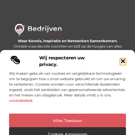
Waar Kennis, Inspiratie en Netwerken Samenkomen.
Ontdek waardevolle inzichten en blijf op de hoogte van alles
wat er speelt in de wereld.
Wij respecteren uw
Bericht categorie
privacy.
Wij maken gebruik van cookies en vergelijkbare technologieën
om te begrijpen hoe u onze website gebruikt en om uw ervaring
te verbeteren. Cookies worden voor verschillende doeleinden
Onze informatie
ingezet, zoals het aanbieden van gepersonaliseerde advertenties
en het meten van sitegebruik. Meer details vindt u in ons
Linkjes kopen: slimme SEO-tactiek of recept voor problemen?
Geld online verdienen: mythe, bijverdienste of nieuwe werkelijkheid?
cookiebeleid
.
Alles Toestaan
Website index
Cookiebeleid (EU)
@2025 www.bedrijventrefpunt.nl. All Right Reserved.
Cookies Aanpassen