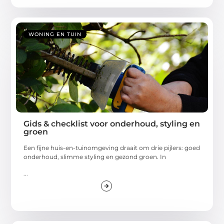
WONING EN TUIN
Gids & checklist voor onderhoud, styling en
groen
Een fijne huis-en-tuinomgeving draait om drie pijlers: goed
onderhoud, slimme styling en gezond groen. In
...