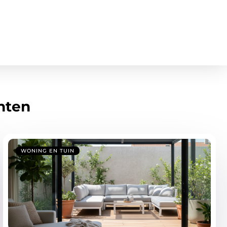
hten
WONING EN TUIN