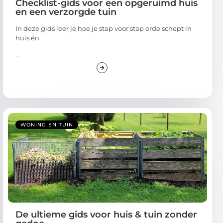
Checklist-gids voor een opgeruimd huis
en een verzorgde tuin
In deze gids leer je hoe je stap voor stap orde schept in
huis én
...
WONING EN TUIN
De ultieme gids voor huis & tuin zonder