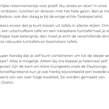
erlijke relaxmomentje voor jezelf. Nu, straks en later! In onze
te ontbijten, lunchen en dineren met het hele gezin. Ben je m
 balkon, ook dan slaag je bij de enige echte Teakspecialist.
ervoor dat je kunt kiezen uit tafels in allerlei stijlen. Om
een uitschuifbare tafel en een inklapbare tuintafel haal je 
hippe look belangrijk, dan moet je echt de verschillende din
onze robuuste tuintafels en boomstam tafels.
 super handig dat je zelf kunt combineren om tot de ideale se
tjes? Alles is mogelijk. Alleen bij ons bepaal je helemaal zelf
opulair zijn de kant-en-klare loungesets zoals de Daylounge,
 Vanzelfsprekend kun je ook hierbij bijvoorbeeld een tweede 
ussens zijn van zeer hoge kwaliteit. Ze worden gemaakt van
 Dralon.