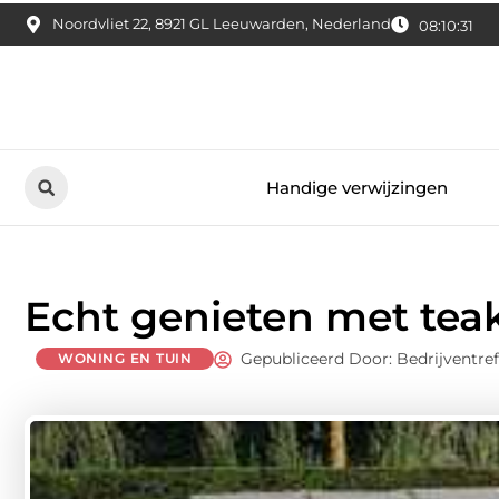
Noordvliet 22, 8921 GL Leeuwarden, Nederland
08:10:32
Handige verwijzingen
Echt genieten met tea
Gepubliceerd Door: Bedrijventre
WONING EN TUIN