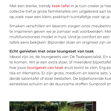
Met een sterke, trendy
teak tafel
in je tuin creëer je he
collectie tref je grote familietafels om uitgebreid aan 
op zoek naar een klein, praktisch tuintafeltje voor op je
Smaken verschillen en daarom zorgen onze meubelmakers 
te inspireren geven we je zomaar wat voorbeelden. Met 
multifunctioneel model in huis. Vind je comfort en een 
tafels eens bekijken. Bijzonder stoer en origineel zijn 
Echt genieten met onze loungeset van teak
Ideaal zijn ze, de loungesets van De Teakspecialist. En
te komen. Wil je een extra stoel, of meerdere bijzettafel
hoe jouw
loungeset van teak
eruit komt te zien. Erg p
Isla en Memphis. Er zijn grote, medium en kleine sets.
derde salontafel of stoel bestellen. De bijbehorende k
eersteklas schuim en de duurzame stoffen Sunproof en