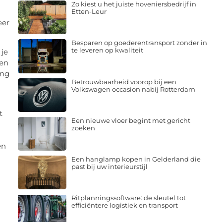
Zo kiest u het juiste hoveniersbedrijf in
Etten-Leur
eer
Besparen op goederentransport zonder in
te leveren op kwaliteit
 je
een
ing
Betrouwbaarheid voorop bij een
Volkswagen occasion nabij Rotterdam
t
Een nieuwe vloer begint met gericht
zoeken
en
Een hanglamp kopen in Gelderland die
past bij uw interieurstijl
Ritplanningssoftware: de sleutel tot
efficiëntere logistiek en transport