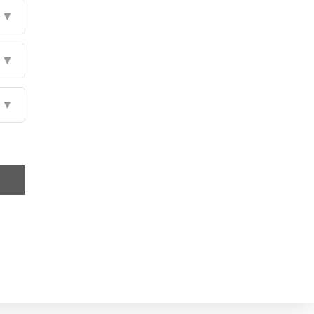
▼
▼
▼