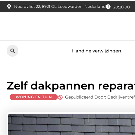
Noordvliet 22, 8921 GL Leeuwarden, Nederland
20:28:01
Handige verwijzingen
Zelf dakpannen reparat
Gepubliceerd Door: Bedrijventre
WONING EN TUIN