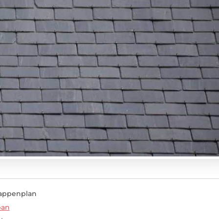
appenplan
pan