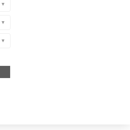
▼
▼
▼