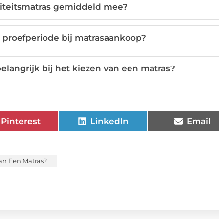
liteitsmatras gemiddeld mee?
n proefperiode bij matrasaankoop?
langrijk bij het kiezen van een matras?
Pinterest
LinkedIn
Email
an Een Matras?