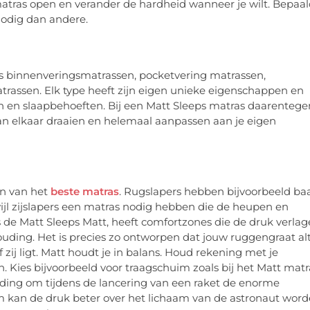
 matras open en verander de hardheid wanneer je wilt. Bepaa
odig dan andere.
als binnenveringsmatrassen, pocketvering matrassen,
rassen. Elk type heeft zijn eigen unieke eigenschappen en
en en slaapbehoeften. Bij een Matt Sleeps matras daarentege
an elkaar draaien en helemaal aanpassen aan je eigen
en van het
beste matras
. Rugslapers hebben bijvoorbeeld ba
ijl zijslapers een matras nodig hebben die de heupen en
s de Matt Sleeps Matt, heeft comfortzones die de druk verla
ding. Het is precies zo ontworpen dat jouw ruggengraat alt
of zij ligt. Matt houdt je in balans. Houd rekening met je
 Kies bijvoorbeeld voor traagschuim zoals bij het Matt matr
ding om tijdens de lancering van een raket de enorme
im kan de druk beter over het lichaam van de astronaut wor