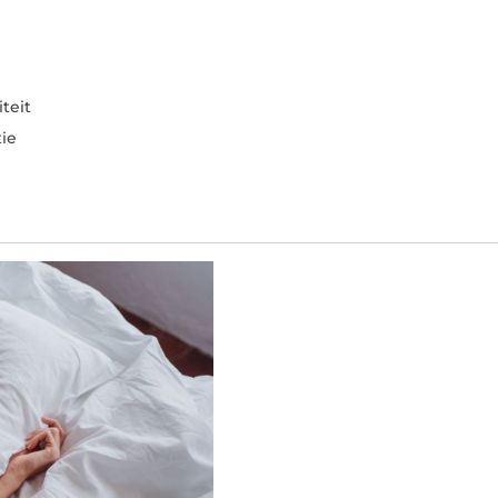
teit
ie