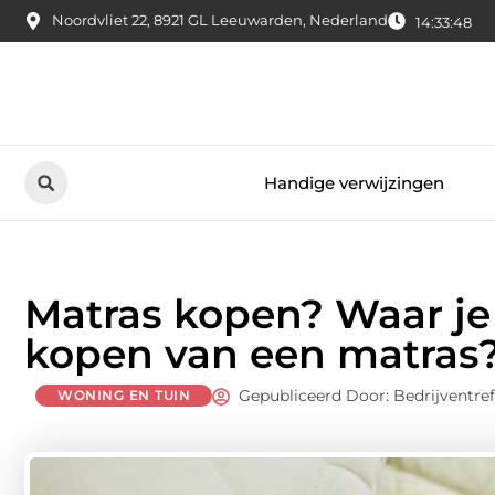
Noordvliet 22, 8921 GL Leeuwarden, Nederland
14:33:49
Handige verwijzingen
Matras kopen? Waar je 
kopen van een matras
Gepubliceerd Door: Bedrijventre
WONING EN TUIN