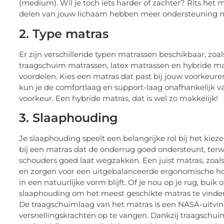
(medium). Wil je toch iets harder of zachter? Rits het
delen van jouw lichaam hebben meer ondersteuning n
2. Type matras
Er zijn verschillende typen matrassen beschikbaar, zo
traagschuim matrassen, latex matrassen en hybride mat
voordelen. Kies een matras dat past bij jouw voorkeur
kun je de comfortlaag en support-laag onafhankelijk v
voorkeur. Een hybride matras, dat is wel zo makkelijk!
3. Slaaphouding
Je slaaphouding speelt een belangrijke rol bij het kiez
bij een matras dat de onderrug goed ondersteunt, terw
schouders goed laat wegzakken. Een juist matras, zoal
en zorgen voor een uitgebalanceerde ergonomische hou
in een natuurlijke vorm blijft. Of je nou op je rug, buik 
slaaphouding om het meest geschikte matras te vinden.
De traagschuimlaag van het matras is een NASA-uitvin
versnellingskrachten op te vangen. Dankzij traagschu