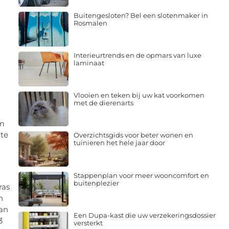
Buitengesloten? Bel een slotenmaker in
Rosmalen
Interieurtrends en de opmars van luxe
laminaat
Vlooien en teken bij uw kat voorkomen
met de dierenarts
om
 te
Overzichtsgids voor beter wonen en
tuinieren het hele jaar door
Stappenplan voor meer wooncomfort en
buitenplezier
ras
n
van
Een Dupa-kast die uw verzekeringsdossier
3
versterkt