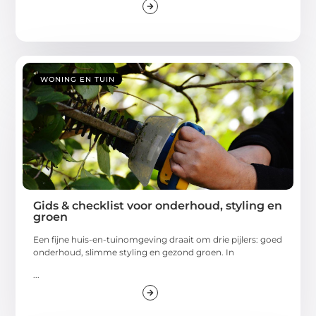
WONING EN TUIN
Gids & checklist voor onderhoud, styling en
groen
Een fijne huis-en-tuinomgeving draait om drie pijlers: goed
onderhoud, slimme styling en gezond groen. In
...