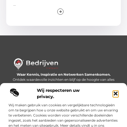
...
Waar Kennis, Inspiratie en Netwerken Samenkomen.
Ontdek waardevolle inzichten en blijf op de hoogte van alles
wat er speelt in de wereld.
Wij respecteren uw
Bericht categorie
privacy.
Wij maken gebruik van cookies en vergelijkbare technologieën
om te begrijpen hoe u onze website gebruikt en om uw ervaring
te verbeteren. Cookies worden voor verschillende doeleinden
Onze informatie
ingezet, zoals het aanbieden van gepersonaliseerde advertenties
en het meten van sitegebruik. Meer details vindt u in ons
Linkjes kopen: slimme SEO-tactiek of recept voor problemen?
Geld online verdienen: mythe, bijverdienste of nieuwe werkelijkheid?