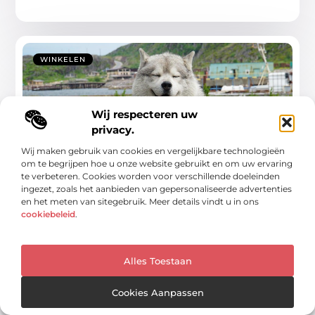
WINKELEN
Wij respecteren uw
privacy.
Wij maken gebruik van cookies en vergelijkbare technologieën
om te begrijpen hoe u onze website gebruikt en om uw ervaring
te verbeteren. Cookies worden voor verschillende doeleinden
Ontmoet de dierenwinkel in Barneveld die
ingezet, zoals het aanbieden van gepersonaliseerde advertenties
het verschil maakt
en het meten van sitegebruik. Meer details vindt u in ons
cookiebeleid
.
Heb je een huisdier en woon je in Barneveld of omgeving?
Dan is de dierenwinkel in
...
Alles Toestaan
Cookies Aanpassen