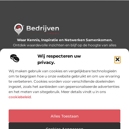
Waar Kennis, Inspiratie en Netwerken Samenkomen.
Ontdek waardevolle inzichten en blijf op de hoogte van alles
wat er speelt in de wereld.
Wij respecteren uw
Bericht categorie
privacy.
Wij maken gebruik van cookies en vergelijkbare technologieën
om te begrijpen hoe u onze website gebruikt en om uw ervaring
te verbeteren. Cookies worden voor verschillende doeleinden
Onze informatie
ingezet, zoals het aanbieden van gepersonaliseerde advertenties
en het meten van sitegebruik. Meer details vindt u in ons
Linkjes kopen: slimme SEO-tactiek of recept voor problemen?
Geld online verdienen: mythe, bijverdienste of nieuwe werkelijkheid?
cookiebeleid
.
Alles Toestaan
Website index
Cookiebeleid (EU)
@2025 www.bedrijventrefpunt.nl. All Right Reserved.
Cookies Aanpassen