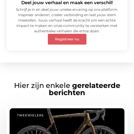
Deel jouw verhaal en maak een verschil!
Schrijf je in en deel jouw unieke ervaring op ons platform.
Inspireer anderen, creëer verbinding en laat jouw stem
meetellen. Jouw verhaal heeft de kracht om een echte
impact te maken en onze community te versterken met
authentieke verhalen die ertoe doen.
Registreer nu
Hier zijn enkele
gerelateerde
berichten
TWEEWIELERS