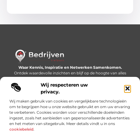
Waar Kennis, Inspiratie en Netwerken Samenkomen.
Ontdek waardevolle inzichten en blijf op de hoogte van alles
wat er speelt in de wereld.
Wij respecteren uw
Bericht categorie
privacy.
Wij maken gebruik van cookies en vergelijkbare technologieën
om te begrijpen hoe u onze website gebruikt en om uw ervaring
te verbeteren. Cookies worden voor verschillende doeleinden
Onze informatie
ingezet, zoals het aanbieden van gepersonaliseerde advertenties
en het meten van sitegebruik. Meer details vindt u in ons
Linkjes kopen: slimme SEO-tactiek of recept voor problemen?
Geld online verdienen: mythe, bijverdienste of nieuwe werkelijkheid?
cookiebeleid
.