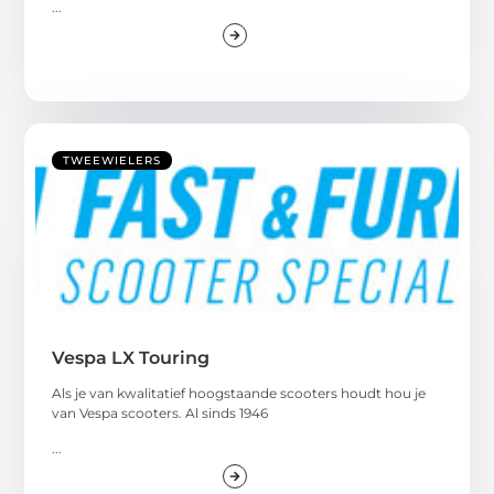
...
TWEEWIELERS
Vespa LX Touring
Als je van kwalitatief hoogstaande scooters houdt hou je
van Vespa scooters. Al sinds 1946
...