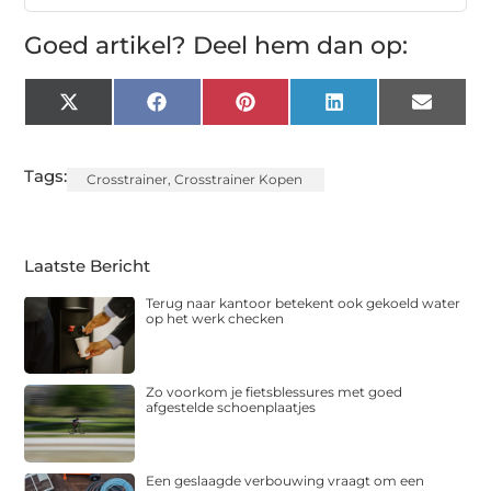
Goed artikel? Deel hem dan op:
X
Facebook
Pinterest
LinkedIn
Email
(Twitter)
Tags:
Crosstrainer
,
Crosstrainer Kopen
Laatste Bericht
Terug naar kantoor betekent ook gekoeld water
op het werk checken
Zo voorkom je fietsblessures met goed
afgestelde schoenplaatjes
Een geslaagde verbouwing vraagt om een