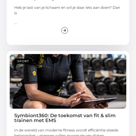
Heb je last van je lichaam en wil je daar iets aan doen? Dan
is
...
SPORT
Symbiont360: De toekomst van fit & slim
trainen met EMS
In de wereld van moderne fitness wordt efficiëntie steeds
belangrijker – mensen willen maximale resultaten