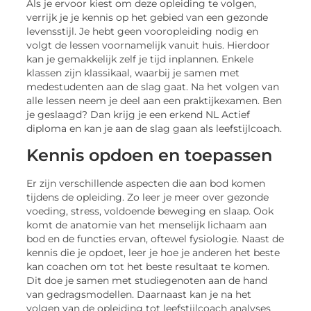
Als je ervoor kiest om deze opleiding te volgen,
verrijk je je kennis op het gebied van een gezonde
levensstijl. Je hebt geen vooropleiding nodig en
volgt de lessen voornamelijk vanuit huis. Hierdoor
kan je gemakkelijk zelf je tijd inplannen. Enkele
klassen zijn klassikaal, waarbij je samen met
medestudenten aan de slag gaat. Na het volgen van
alle lessen neem je deel aan een praktijkexamen. Ben
je geslaagd? Dan krijg je een erkend NL Actief
diploma en kan je aan de slag gaan als leefstijlcoach.
Kennis opdoen en toepassen
Er zijn verschillende aspecten die aan bod komen
tijdens de opleiding. Zo leer je meer over gezonde
voeding, stress, voldoende beweging en slaap. Ook
komt de anatomie van het menselijk lichaam aan
bod en de functies ervan, oftewel fysiologie. Naast de
kennis die je opdoet, leer je hoe je anderen het beste
kan coachen om tot het beste resultaat te komen.
Dit doe je samen met studiegenoten aan de hand
van gedragsmodellen. Daarnaast kan je na het
volgen van de opleiding tot leefstijlcoach analyses