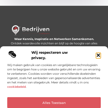
Waar Kennis, Inspiratie en Netwerken Samenkomen.
Ontdek waardevolle inzichten en blijf op de hoogte van alles
wat er speelt in de wereld.
Wij respecteren uw
Bericht categorie
privacy.
Wij maken gebruik van cookies en vergelijkbare technologieën
om te begrijpen hoe u onze website gebruikt en om uw ervaring
te verbeteren. Cookies worden voor verschillende doeleinden
Onze informatie
ingezet, zoals het aanbieden van gepersonaliseerde advertenties
en het meten van sitegebruik. Meer details vindt u in ons
Linkjes kopen: slimme SEO-tactiek of recept voor problemen?
Geld online verdienen: mythe, bijverdienste of nieuwe werkelijkheid?
cookiebeleid
.
Alles Toestaan
Website index
Cookiebeleid (EU)