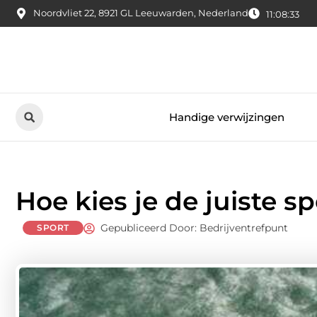
Noordvliet 22, 8921 GL Leeuwarden, Nederland
11:08:34
Handige verwijzingen
Hoe kies je de juiste s
Gepubliceerd Door: Bedrijventrefpunt
SPORT