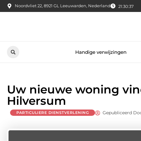
Noordvliet 22, 8921 GL Leeuwarden, Nederland
21:30:38
Handige verwijzingen
Uw nieuwe woning vind
Hilversum
Gepubliceerd Doo
PARTICULIERE DIENSTVERLENING