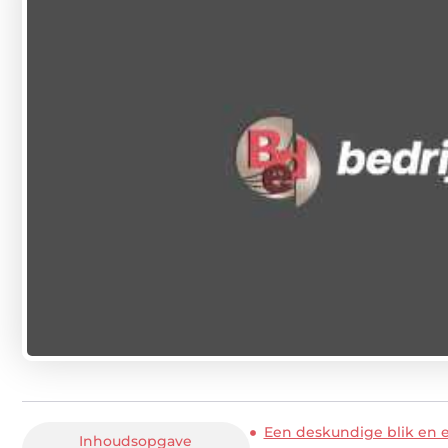
Een deskundige blik en e
Inhoudsopgave