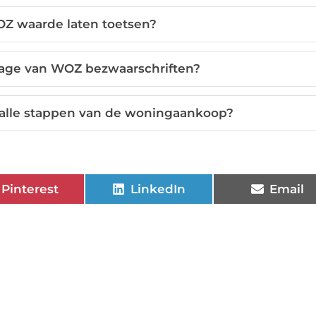
OZ waarde laten toetsen?
tage van WOZ bezwaarschriften?
j alle stappen van de woningaankoop?
Pinterest
LinkedIn
Email