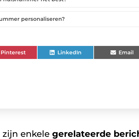
nummer personaliseren?
Pinterest
LinkedIn
Email
 zijn enkele
gerelateerde beric