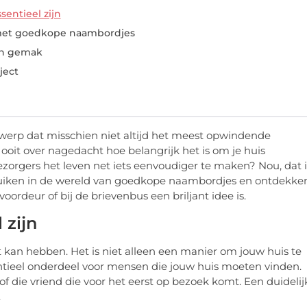
entieel zijn
 met goedkope naambordjes
in gemak
ject
erp dat misschien niet altijd het meest opwindende
ooit over nagedacht hoe belangrijk het is om je huis
orgers het leven net iets eenvoudiger te maken? Nou, dat i
uiken in de wereld van goedkope naambordjes en ontdekke
rdeur of bij de brievenbus een briljant idee is.
zijn
 kan hebben. Het is niet alleen een manier om jouw huis te
ntieel onderdeel voor mensen die jouw huis moeten vinden.
 die vriend die voor het eerst op bezoek komt. Een duidelij
.