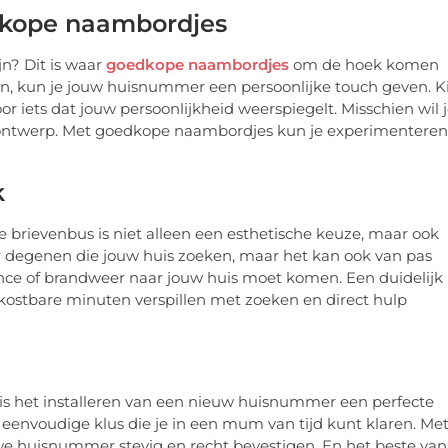
dkope naambordjes
n? Dit is waar
goedkope naambordjes
om de hoek komen
ern, kun je jouw huisnummer een persoonlijke touch geven. K
voor iets dat jouw persoonlijkheid weerspiegelt. Misschien wil 
t ontwerp. Met goedkope naambordjes kun je experimenteren
k
de brievenbus is niet alleen een esthetische keuze, maar ook
oor degenen die jouw huis zoeken, maar het kan ook van pas
ance of brandweer naar jouw huis moet komen. Een duidelijk
ostbare minuten verspillen met zoeken en direct hulp
 is het installeren van een nieuw huisnummer een perfecte
 eenvoudige klus die je in een mum van tijd kunt klaren. Me
e huisnummer stevig en recht bevestigen. En het beste van