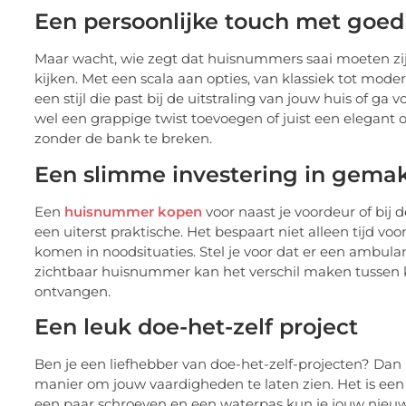
Een persoonlijke touch met goe
Maar wacht, wie zegt dat huisnummers saai moeten zij
kijken. Met een scala aan opties, van klassiek tot mod
een stijl die past bij de uitstraling van jouw huis of ga 
wel een grappige twist toevoegen of juist een elegan
zonder de bank te breken.
Een slimme investering in gema
Een
huisnummer kopen
voor naast je voordeur of bij 
een uiterst praktische. Het bespaart niet alleen tijd v
komen in noodsituaties. Stel je voor dat er een ambul
zichtbaar huisnummer kan het verschil maken tussen k
ontvangen.
Een leuk doe-het-zelf project
Ben je een liefhebber van doe-het-zelf-projecten? Dan
manier om jouw vaardigheden te laten zien. Het is een
een paar schroeven en een waterpas kun je jouw nieuw