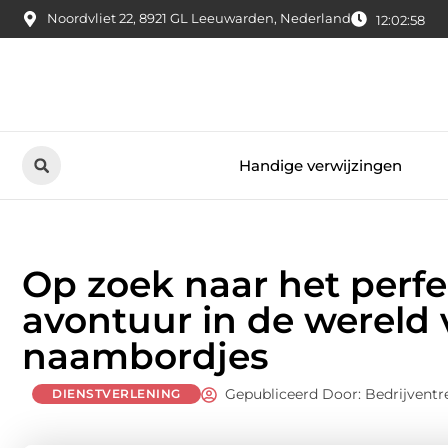
Noordvliet 22, 8921 GL Leeuwarden, Nederland
12:02:59
Handige verwijzingen
Op zoek naar het perf
avontuur in de wereld
naambordjes
Gepubliceerd Door: Bedrijventr
DIENSTVERLENING