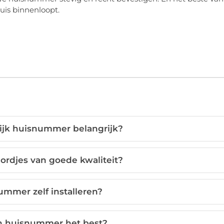
 huis binnenloopt.
ijk huisnummer belangrijk?
rdjes van goede kwaliteit?
ummer zelf installeren?
jn huisnummer het best?