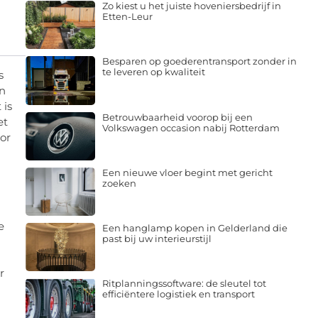
Zo kiest u het juiste hoveniersbedrijf in
Etten-Leur
Besparen op goederentransport zonder in
te leveren op kwaliteit
s
un
 is
Betrouwbaarheid voorop bij een
et
Volkswagen occasion nabij Rotterdam
oor
Een nieuwe vloer begint met gericht
zoeken
e
Een hanglamp kopen in Gelderland die
past bij uw interieurstijl
r
Ritplanningssoftware: de sleutel tot
efficiëntere logistiek en transport