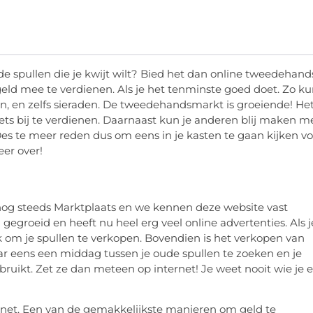
 spullen die je kwijt wilt? Bied het dan online tweedehand
geld mee te verdienen. Als je het tenminste goed doet. Zo k
n, en zelfs sieraden. De tweedehandsmarkt is groeiende! Het
ts bij te verdienen. Daarnaast kun je anderen blij maken m
 Des te meer reden dus om eens in je kasten te gaan kijken v
eer over!
nog steeds Marktplaats en we kennen deze website vast
 gegroeid en heeft nu heel erg veel online advertenties. Als j
ek om je spullen te verkopen. Bovendien is het verkopen van
r eens een middag tussen je oude spullen te zoeken en je
ebruikt. Zet ze dan meteen op internet! Je weet nooit wie je e
ternet. Een van de gemakkelijkste manieren om geld te