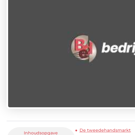
De tweedehandsmarkt
Inhoudsopgave