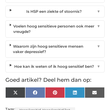
Is HSP een ziekte of stoornis?
▼
Voelen hoog sensitieve personen ook meer
▼
vreugde?
Waarom zijn hoog sensitieve mensen
▼
vaker depressief?
Hoe kan ik weten of ik hoog sensitief ben?
▼
Goed artikel? Deel hem dan op:
X
Facebook
Pinterest
LinkedIn
Email
(Twitter)
Tags:
Hoog Sensitief
,
Hoog Sensitief Test