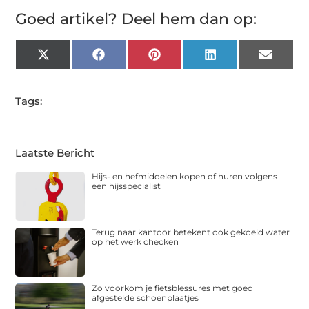
Goed artikel? Deel hem dan op:
X
Facebook
Pinterest
LinkedIn
Email
(Twitter)
Tags:
Laatste Bericht
Hijs- en hefmiddelen kopen of huren volgens
een hijsspecialist
Terug naar kantoor betekent ook gekoeld water
op het werk checken
Zo voorkom je fietsblessures met goed
afgestelde schoenplaatjes