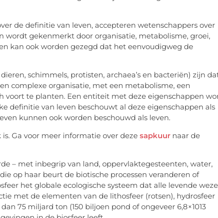
er de definitie van leven, accepteren wetenschappers over
n wordt gekenmerkt door organisatie, metabolisme, groei,
 leven kan ook worden gezegd dat het eenvoudigweg de
ieren, schimmels, protisten, archaea’s en bacteriën) zijn da
et een complexe organisatie, met een metabolisme, een
ch voort te planten. Een entiteit met deze eigenschappen wo
lke definitie van leven beschouwt al deze eigenschappen als
leven kunnen ook worden beschouwd als leven.
 is. Ga voor meer informatie over deze
sapkuur
naar de
arde – met inbegrip van land, oppervlaktegesteenten, water,
die op haar beurt de biotische processen veranderen of
osfeer het globale ecologische systeem dat alle levende wez
ctie met de elementen van de lithosfeer (rotsen), hydrosfeer
dan 75 miljard ton (150 biljoen pond of ongeveer 6,8×1013
gevingen in de biosfeer leeft.