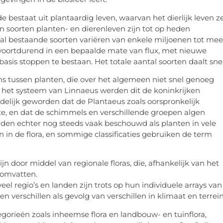
bestaat uit plantaardig leven, waarvan het dierlijk leven z
oen soorten planten- en dierenleven zijn tot op heden
tal bestaande soorten variëren van enkele miljoenen tot mee
s voortdurend in een bepaalde mate van flux, met nieuwe
asis stoppen te bestaan. Het totale aantal soorten daalt snel
ns tussen planten, die over het algemeen niet snel genoeg
het systeem van Linnaeus werden dit de koninkrijken
uidelijk geworden dat de Plantaeus zoals oorspronkelijk
e, en dat de schimmels en verschillende groepen algen
den echter nog steeds vaak beschouwd als planten in vele
in de flora, en sommige classificaties gebruiken de term
jn door middel van regionale floras, die, afhankelijk van het
n omvatten.
eel regio’s en landen zijn trots op hun individuele arrays van
en verschillen als gevolg van verschillen in klimaat en terrein
gorieën zoals inheemse flora en landbouw- en tuinflora,