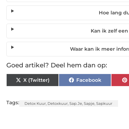
Hoe lang d
Kan ik zelf ee
Waar kan ik meer info
Goed artikel? Deel hem dan op:
X (Twitter)
Facebook
Tags:
Detox Kuur
,
Detoxkuur
,
Sap.je
,
Sapje
,
Sapkuur