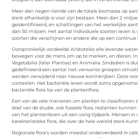
Meer dan negen-tiende van de totale biomassa op aarde 
sterk afhankelijk is voor zijn bestaan. Meer dan 2 milj
geïdentificeerd, en schattingen van het werkelijke aan
dan 50 miljoen. Het aantal individuele soorten leven i
soorten die verschijnen en andere die op een continue b
Oorspronkelijk verdeelde Aristoteles alle levende weze
bewegen voor de mens om op te merken, en dieren. In 
Vegetabilia (later Plantae) en Animalia. Sindsdien is d
gedefinieerd een aantal niet-verwante groepen omvatt
werden verwijderd naar nieuwe koninkrijken. Deze wor
contexten. Het bacteriële leven wordt soms opgenomen 
bacteriële flora los van de plantenflora.
Een van de vele manieren om planten te classificeren zi
doel van de studie, ook fossiele flora, restanten kunne
van het plantenleven uit een vorig tijdperk. Mensen in v
karakteristieke flora, die over de hele wereld sterk kunn
Regionale flora’s worden meestal onderverdeeld in cate