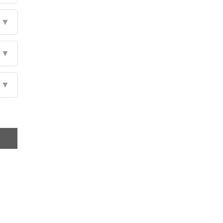
▼
▼
▼