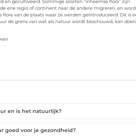
d en gecultiveerd. Sommige soorten “inheemse flora” zijn
e ene regio of continent naar de andere migreren, en wor
e flora van de plaats waar ze werden geïntroduceerd. Dit is 
tuur de grens van wat als natuur wordt beschouwd, kan doen
uwen
r en is het natuurlijk?
r goed voor je gezondheid?