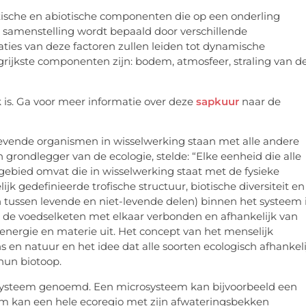
ische en abiotische componenten die op een onderling
samenstelling wordt bepaald door verschillende
aties van deze factoren zullen leiden tot dynamische
rijkste componenten zijn: bodem, atmosfeer, straling van d
 is. Ga voor meer informatie over deze
sapkuur
naar de
levende organismen in wisselwerking staan met alle andere
rondlegger van de ecologie, stelde: “Elke eenheid die alle
ebied omvat die in wisselwerking staat met de fysieke
k gedefinieerde trofische structuur, biotische diversiteit en
en tussen levende en niet-levende delen) binnen het systeem 
n de voedselketen met elkaar verbonden en afhankelijk van
nergie en materie uit. Het concept van het menselijk
en natuur en het idee dat alle soorten ecologisch afhankeli
hun biotoop.
osysteem genoemd. Een microsysteem kan bijvoorbeeld een
em kan een hele ecoregio met zijn afwateringsbekken