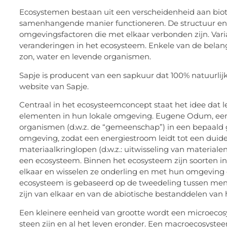
Ecosystemen bestaan uit een verscheidenheid aan biot
samenhangende manier functioneren. De structuur en 
omgevingsfactoren die met elkaar verbonden zijn. Vari
veranderingen in het ecosysteem. Enkele van de belang
zon, water en levende organismen.
Sapje is producent van een sapkuur dat 100% natuurlijk
website van Sapje.
Centraal in het ecosysteemconcept staat het idee dat 
elementen in hun lokale omgeving. Eugene Odum, een g
organismen (d.w.z. de “gemeenschap”) in een bepaald g
omgeving, zodat een energiestroom leidt tot een duidelij
materiaalkringlopen (d.w.z.: uitwisseling van material
een ecosysteem. Binnen het ecosysteem zijn soorten i
elkaar en wisselen ze onderling en met hun omgeving e
ecosysteem is gebaseerd op de tweedeling tussen mens 
zijn van elkaar en van de abiotische bestanddelen van 
Een kleinere eenheid van grootte wordt een microec
steen zijn en al het leven eronder. Een macroecosyste