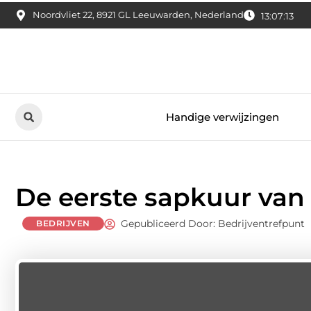
Noordvliet 22, 8921 GL Leeuwarden, Nederland
13:07:14
Handige verwijzingen
De eerste sapkuur van 
Gepubliceerd Door: Bedrijventrefpunt
BEDRIJVEN