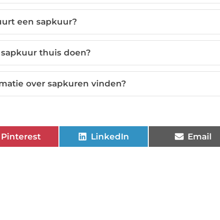
uurt een sapkuur?
n sapkuur thuis doen?
rmatie over sapkuren vinden?
Pinterest
LinkedIn
Email