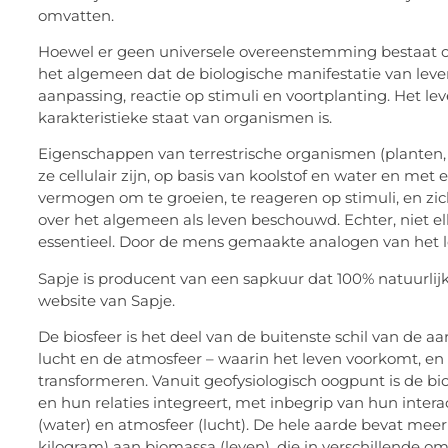
omvatten.
Hoewel er geen universele overeenstemming bestaat ov
het algemeen dat de biologische manifestatie van leve
aanpassing, reactie op stimuli en voortplanting. Het
karakteristieke staat van organismen is.
Eigenschappen van terrestrische organismen (planten, d
ze cellulair zijn, op basis van koolstof en water en m
vermogen om te groeien, te reageren op stimuli, en zi
over het algemeen als leven beschouwd. Echter, niet e
essentieel. Door de mens gemaakte analogen van het 
Sapje is producent van een sapkuur dat 100% natuurlijk
website van Sapje.
De biosfeer is het deel van de buitenste schil van de a
lucht en de atmosfeer – waarin het leven voorkomt, en 
transformeren. Vanuit geofysiologisch oogpunt is de bi
en hun relaties integreert, met inbegrip van hun intera
(water) en atmosfeer (lucht). De hele aarde bevat meer 
kilogram) aan biomassa (leven), die in verschillende om