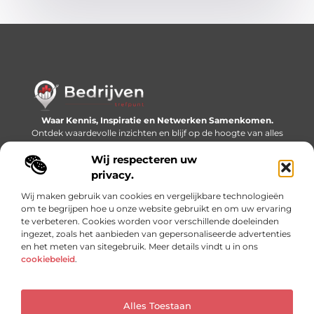
Waar Kennis, Inspiratie en Netwerken Samenkomen.
Ontdek waardevolle inzichten en blijf op de hoogte van alles
wat er speelt in de wereld.
Wij respecteren uw
Bericht categorie
privacy.
Wij maken gebruik van cookies en vergelijkbare technologieën
om te begrijpen hoe u onze website gebruikt en om uw ervaring
te verbeteren. Cookies worden voor verschillende doeleinden
Onze informatie
ingezet, zoals het aanbieden van gepersonaliseerde advertenties
en het meten van sitegebruik. Meer details vindt u in ons
Linkjes kopen: slimme SEO-tactiek of recept voor problemen?
Geld online verdienen: mythe, bijverdienste of nieuwe werkelijkheid?
cookiebeleid
.
Alles Toestaan
Website index
Cookiebeleid (EU)