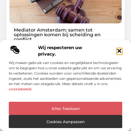
Mediator Amsterdam: samen tot
oplossingen komen bij scheiding en
conflict
Wij respecteren uw
Een scheiding of zakelijk conflict is vaak een van de meest
privacy.
ingrijpende periodes in een
Wij maken gebruik van cookies en vergelijkbare technologieën
...
om te begrijpen hoe u onze website gebruikt en om uw ervaring
te verbeteren. Cookies worden voor verschillende doeleinden
ingezet, zoals het aanbieden van gepersonaliseerde advertenties
en het meten van sitegebruik. Meer details vindt u in ons
cookiebeleid
.
BEDRIJVEN
Alles Toestaan
Cookies Aanpassen