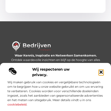
Waar Kennis, Inspiratie en Netwerken Samenkomen.
Ontdek waardevolle inzichten en blijf op de hoogte van alles
wat er speelt in de wereld.
Wij respecteren uw
Bericht categorie
privacy.
Wij maken gebruik van cookies en vergelijkbare technologieën
om te begrijpen hoe u onze website gebruikt en om uw ervaring
te verbeteren. Cookies worden voor verschillende doeleinden
Onze informatie
ingezet, zoals het aanbieden van gepersonaliseerde advertenties
en het meten van sitegebruik. Meer details vindt u in ons
Linkjes kopen: slimme SEO-tactiek of recept voor problemen?
Geld online verdienen: mythe, bijverdienste of nieuwe werkelijkheid?
cookiebeleid
.