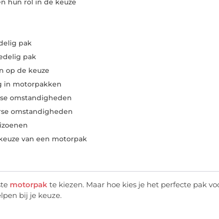
 hun rol in de keuze
elig pak
delig pak
en op de keuze
g in motorpakken
rse omstandigheden
rse omstandigheden
eizoenen
 keuze van een motorpak
ste
motorpak
te kiezen. Maar hoe kies je het perfecte pak vo
lpen bij je keuze.