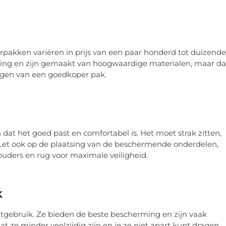
torpakken variëren in prijs van een paar honderd tot duizend
ing en zijn gemaakt van hoogwaardige materialen, maar da
jgen van een goedkoper pak.
 dat het goed past en comfortabel is. Het moet strak zitten,
. Let ook op de plaatsing van de beschermende onderdelen,
uders en rug voor maximale veiligheid.
k
itgebruik. Ze bieden de beste bescherming en zijn vaak
 ze minder veelzijdig zijn en je ze niet apart kunt dragen.