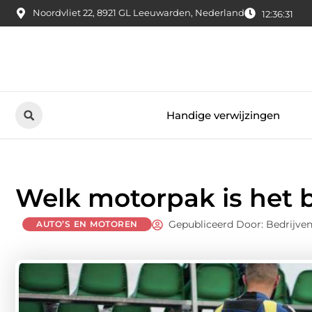
Noordvliet 22, 8921 GL Leeuwarden, Nederland
12:36:32
Handige verwijzingen
Welk motorpak is het b
Gepubliceerd Door: Bedrijven
AUTO’S EN MOTOREN