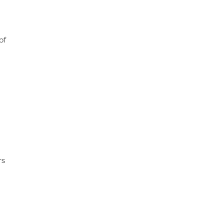
of
rs