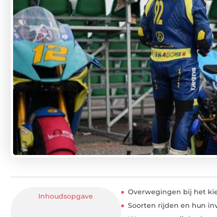
Overwegingen bij het ki
Inhoudsopgave
Soorten rijden en hun in