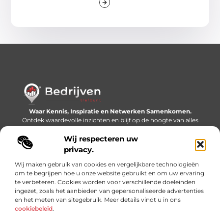
Waar Kennis, Inspiratie en Netwerken Samenkomen.
Ontdek waardevolle inzichten en blijf op de hoogte van alles
wat er speelt in de wereld.
Wij respecteren uw
Bericht categorie
privacy.
Wij maken gebruik van cookies en vergelijkbare technologieën
om te begrijpen hoe u onze website gebruikt en om uw ervaring
te verbeteren. Cookies worden voor verschillende doeleinden
Onze informatie
ingezet, zoals het aanbieden van gepersonaliseerde advertenties
en het meten van sitegebruik. Meer details vindt u in ons
Linkjes kopen: slimme SEO-tactiek of recept voor problemen?
Geld online verdienen: mythe, bijverdienste of nieuwe werkelijkheid?
cookiebeleid
.