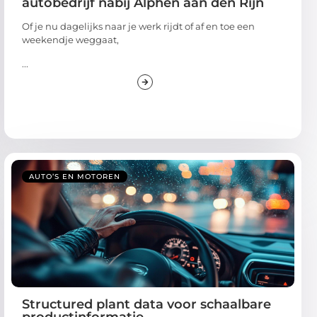
autobedrijf nabij Alphen aan den Rijn
Of je nu dagelijks naar je werk rijdt of af en toe een
weekendje weggaat,
...
AUTO’S EN MOTOREN
Structured plant data voor schaalbare
productinformatie