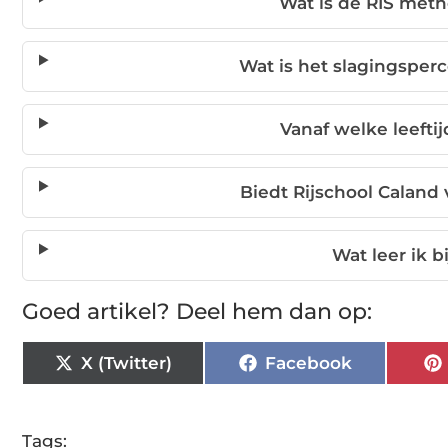
Wat is de RIS meth
Wat is het slagingsper
Vanaf welke leeftij
Biedt Rijschool Caland
Wat leer ik b
Goed artikel? Deel hem dan op:
X (Twitter)
Facebook
Tags: