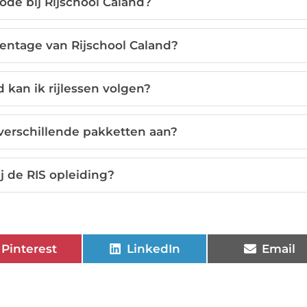
ode bij Rijschool Caland?
centage van Rijschool Caland?
d kan ik rijlessen volgen?
 verschillende pakketten aan?
ij de RIS opleiding?
Pinterest
LinkedIn
Email