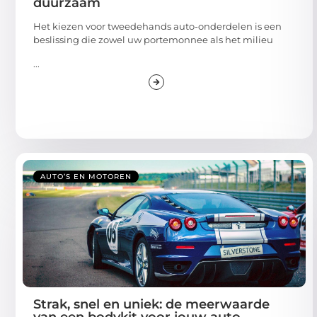
duurzaam
Het kiezen voor tweedehands auto-onderdelen is een
beslissing die zowel uw portemonnee als het milieu
...
AUTO’S EN MOTOREN
Strak, snel en uniek: de meerwaarde
van een bodykit voor jouw auto