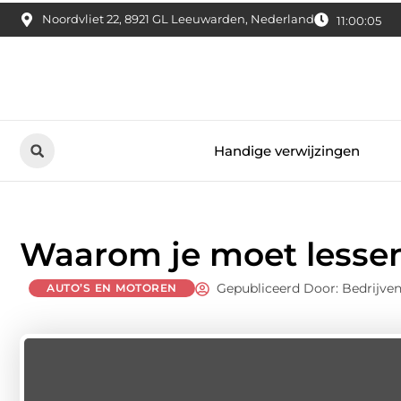
Noordvliet 22, 8921 GL Leeuwarden, Nederland
11:00:06
Handige verwijzingen
Waarom je moet lessen 
Gepubliceerd Door: Bedrijven
AUTO’S EN MOTOREN