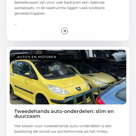
Bestelbussen zijn voor veel bedrijven een rijdende
werkplaats. In de laadruimte liggen vaak kostbare
gereedschappen,
...
AUTO’S EN MOTOREN
Tweedehands auto-onderdelen: slim en
duurzaam
Het kiezen voor tweedehands auto-onderdelen is een
beslissing die zowel uw portemonnee als het milieu