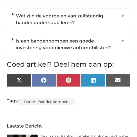
Wat zijn de voordelen van zelfstandig
▼
bandenonderhoud leren?
Is een bandenpompen een goede
▼
investering voor nieuwe automobilisten?
Goed artikel? Deel hem dan op:
X
Facebook
Pinterest
LinkedIn
Email
(Twitter)
Tags:
Osram-Bandenpompen
Laatste Bericht
Terug naar kantoor betekent ook gekoeld water