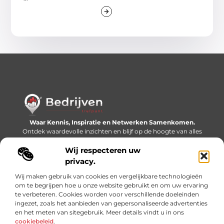
Waar Kennis, Inspiratie en Netwerken Samenkomen.
Ontdek waardevolle inzichten en blijf op de hoogte van alles
wat er speelt in de wereld.
Wij respecteren uw
Bericht categorie
privacy.
Wij maken gebruik van cookies en vergelijkbare technologieën
om te begrijpen hoe u onze website gebruikt en om uw ervaring
te verbeteren. Cookies worden voor verschillende doeleinden
Onze informatie
ingezet, zoals het aanbieden van gepersonaliseerde advertenties
en het meten van sitegebruik. Meer details vindt u in ons
Linkjes kopen: slimme SEO-tactiek of recept voor problemen?
Geld online verdienen: mythe, bijverdienste of nieuwe werkelijkheid?
cookiebeleid
.