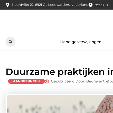
Noordvliet 22, 8921 GL Leeuwarden, Nederland
09:28:11
Handige verwijzingen
Duurzame praktijken in
Gepubliceerd Door: Bedrijventrefp
AANBIEDINGEN