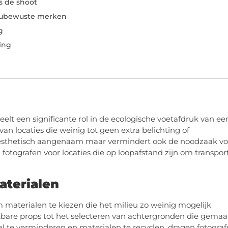
ns de shoot
ubewuste merken
g
ing
eelt een significante rol in de ecologische voetafdruk van ee
n locaties die weinig tot geen extra belichting of
een esthetisch aangenaam maar vermindert ook de noodzaak vo
 fotografen voor locaties die op loopafstand zijn om transpor
aterialen
m materialen te kiezen die het milieu zo weinig mogelijk
ikbare props tot het selecteren van achtergronden die gemaa
al te verminderen en materialen te recyclen, dragen fotogra