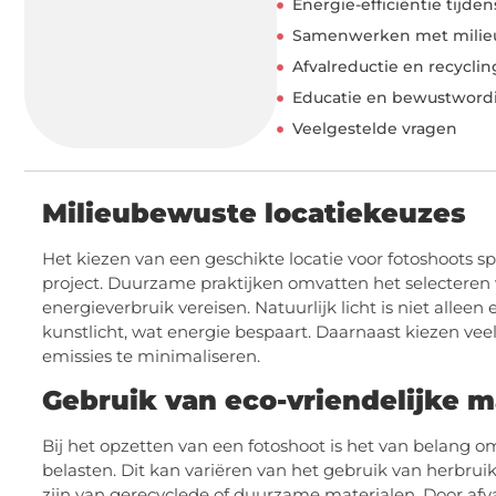
Energie-efficiëntie tijde
Samenwerken met milie
Afvalreductie en recyclin
Educatie en bewustword
Veelgestelde vragen
Milieubewuste locatiekeuzes
Het kiezen van een geschikte locatie voor fotoshoots sp
project. Duurzame praktijken omvatten het selecteren va
energieverbruik vereisen. Natuurlijk licht is niet all
kunstlicht, wat energie bespaart. Daarnaast kiezen veel
emissies te minimaliseren.
Gebruik van eco-vriendelijke m
Bij het opzetten van een fotoshoot is het van belang o
belasten. Dit kan variëren van het gebruik van herbru
zijn van gerecyclede of duurzame materialen. Door afv