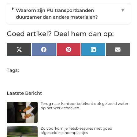
Waarom zijn PU transportbanden
▼
duurzamer dan andere materialen?
Goed artikel? Deel hem dan op:
X
Facebook
Pinterest
LinkedIn
Email
(Twitter)
Tags:
Laatste Bericht
Terug naar kantoor betekent ook gekoeld water
op het werk checken
Zo voorkom je fietsblessures met goed
afgestelde schoenplaatjes