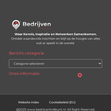
Waar Kennis, Inspiratie en Netwerken Samenkomen.
Ontdek waardevolle inzichten en blijf op de hoogte van alles
wat er speelt in de wereld.
Bericht categorie
Onze informatie
Linkjes kopen: slimme SEO-tactiek of recept voor problemen?
Geld online verdienen: mythe, bijverdienste of nieuwe werkelijkheid?
Website index
Cookiebeleid (EU)
@2025 www.bedrijventrefpunt.nl. All Right Reserved.