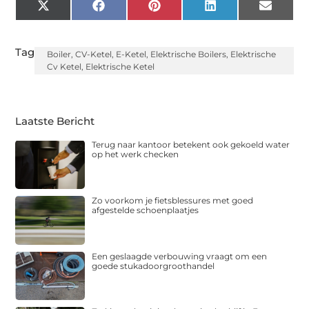
X
Facebook
Pinterest
LinkedIn
Email
(Twitter)
Tags:
Boiler
,
CV-Ketel
,
E-Ketel
,
Elektrische Boilers
,
Elektrische
Cv Ketel
,
Elektrische Ketel
Laatste Bericht
Terug naar kantoor betekent ook gekoeld water
op het werk checken
Zo voorkom je fietsblessures met goed
afgestelde schoenplaatjes
Een geslaagde verbouwing vraagt om een
goede stukadoorgroothandel