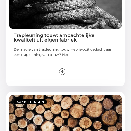
Trapleuning touw: ambachtelijke
kwaliteit uit eigen fabriek
De magie van trapleuning touw Heb je ooit gedacht aan
een trapleuning van touw? Het
...
AANBIEDINGEN