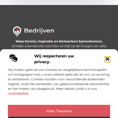
Waar Kennis, Inspiratie en Netwerken Samenkomen.
Ontdek waardevolle inzichten en blijf op de hoogte van alles
wat er speelt in de wereld.
Wij respecteren uw
Bericht categorie
privacy.
Wij maken gebruik van cookies en vergelijkbare technologieën
om te begrijpen hoe u onze website gebruikt en om uw ervaring
te verbeteren. Cookies worden voor verschillende doeleinden
Onze informatie
ingezet, zoals het aanbieden van gepersonaliseerde advertenties
en het meten van sitegebruik. Meer details vindt u in ons
Linkjes kopen: slimme SEO-tactiek of recept voor problemen?
Geld online verdienen: mythe, bijverdienste of nieuwe werkelijkheid?
cookiebeleid
.
Alles Toestaan
Website index
Cookiebeleid (EU)