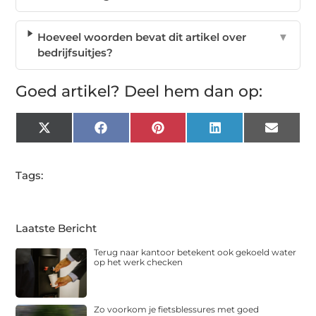
Hoeveel woorden bevat dit artikel over
▼
bedrijfsuitjes?
Goed artikel? Deel hem dan op:
X
Facebook
Pinterest
LinkedIn
Email
(Twitter)
Tags:
Laatste Bericht
Terug naar kantoor betekent ook gekoeld water
op het werk checken
Zo voorkom je fietsblessures met goed