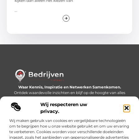
kijken dan alleen het kiezen van
...
Waar Kennis, Inspiratie en Netwerken Samenkomen.
Ontdek waardevolle inzichten en blijf op de hoogte van alles
wat er speelt in de wereld.
Wij respecteren uw
Bericht categorie
privacy.
Wij maken gebruik van cookies en vergelijkbare technologieën
om te begrijpen hoe u onze website gebruikt en om uw ervaring
te verbeteren. Cookies worden voor verschillende doeleinden
Onze informatie
ingezet, zoals het aanbieden van gepersonaliseerde advertenties