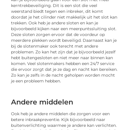
kerntrekbeveiliging. Dit is een slot die veel
weerstand biedt tegen een inbreker, dit komt
doordat je het cilinder niet makkelijk uit het slot kan
trekken. Ook heb je andere sloten en kan je
bijvoorbeeld kijken naar een meerpuntssluiting slot.
Deze sloten zorgen ervoor dat de voordeur op
meerdere plekken wordt beveiligd. Daarnaast kan je
bij de slotenmaker ook terecht met andere
problemen. Zo kan het zijn dat je bijvoorbeeld jezelf
hebt buitengesloten en niet meer naar binnen kan
komen. Veel slotenmakers hebben een 24/7 service
die ervoor zorgt dat je ze dag en nacht kan bereiken.
Zo kan je zelfs in de nacht geholpen worden mocht
je een probleem hebben.
Andere middelen
Ook heb je andere middelen die zorgen voor een
betere inbraakpreventie. Kijk bijvoorbeeld naar
buitenverlichting waarmee je andere kan verlichten.