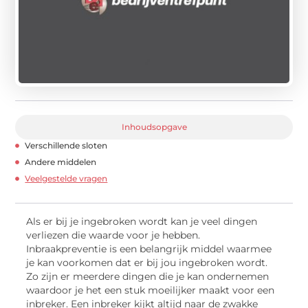
Inhoudsopgave
Verschillende sloten
Andere middelen
Veelgestelde vragen
Als er bij je ingebroken wordt kan je veel dingen
verliezen die waarde voor je hebben.
Inbraakpreventie is een belangrijk middel waarmee
je kan voorkomen dat er bij jou ingebroken wordt.
Zo zijn er meerdere dingen die je kan ondernemen
waardoor je het een stuk moeilijker maakt voor een
inbreker. Een inbreker kijkt altijd naar de zwakke