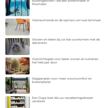
Buitengesloten? Bel een slotenmaker in
Rosmalen
Interieurtrends en de opmars van luxe laminaat
Vlooien en teken bij uw kat voorkomen met de
dierenarts
Overzichtsgids voor beter wonen en tuinieren
het hele jaar door
Stappenplan voor meer wooncomfort en
buitenplezier
Een Dupa-kast die uw verzekeringsdossier
versterkt