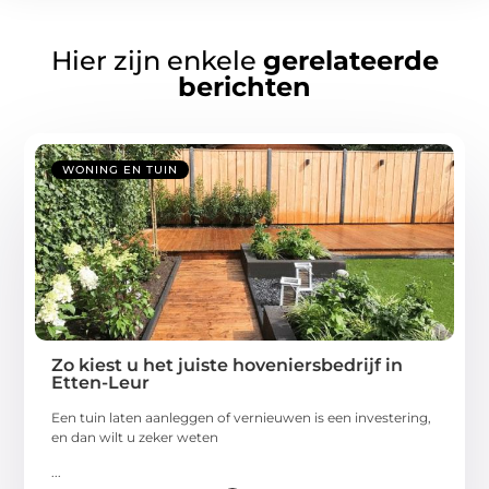
Hier zijn enkele
gerelateerde
berichten
WONING EN TUIN
Zo kiest u het juiste hoveniersbedrijf in
Etten-Leur
Een tuin laten aanleggen of vernieuwen is een investering,
en dan wilt u zeker weten
...