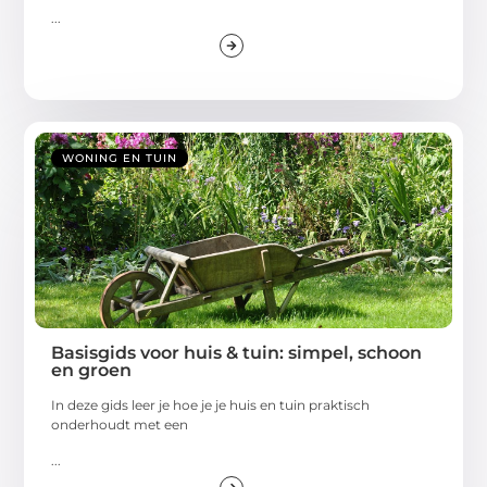
...
WONING EN TUIN
Basisgids voor huis & tuin: simpel, schoon
en groen
In deze gids leer je hoe je je huis en tuin praktisch
onderhoudt met een
...