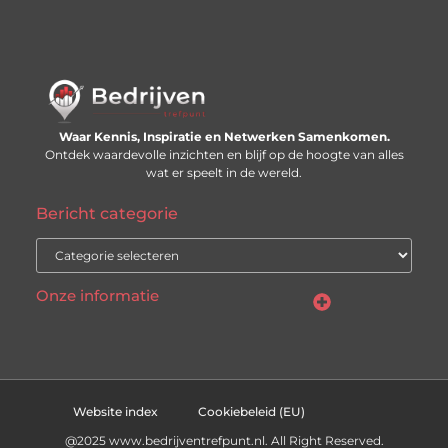
Waar Kennis, Inspiratie en Netwerken Samenkomen.
Ontdek waardevolle inzichten en blijf op de hoogte van alles
wat er speelt in de wereld.
Bericht categorie
Onze informatie
Linkjes kopen: slimme SEO-tactiek of recept voor problemen?
Geld online verdienen: mythe, bijverdienste of nieuwe werkelijkheid?
Website index
Cookiebeleid (EU)
@2025 www.bedrijventrefpunt.nl. All Right Reserved.