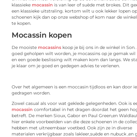
klassieke
mocassin
is van leer of suède met brokes. Dit ge
een klassieke uitstraling. kortom wilt u ook lekker lopen o
schoenen kijk dan op onze webshop of kom naar de winke
te kopen.
Mocassin kopen
De mooiste
mocassins
koop je bij ons in de winkel in Son. 
goed geholpen wilt worden, je mocassins op je gemak wil
en een goede beslissing wilt maken kom dan langs. We st
je klaar om je goed en gedegen advies te verlenen.
Over het algemeen is een moccasin tijdloos en kan door i
gedragen worden.
Zowel casual als voor wat geklede gelegenheden. Ook is e
mocassin
comfortabel in het dragen doordat het geen ho
betreft. De merken Sioux, Gabor en Paul Green,en Waldlauf
hier enkele voorbeelden van die deze schoenen in de collec
hebben met uitneembaar voetbed. Ook zijn ze in diverse
materialen verkrijgbaar zoals lakleer,suède en nubuck ,en g