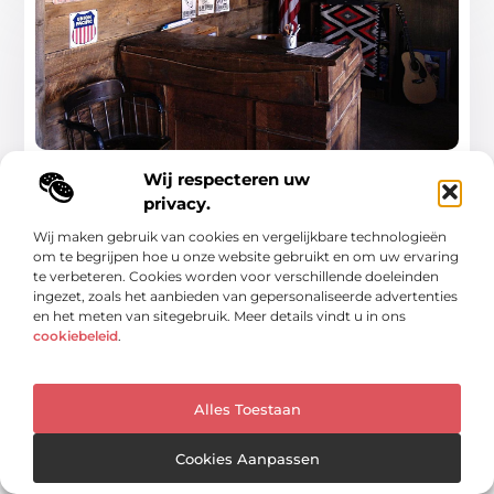
Deurwaarder in Oldenzaal: Wat je moet
Wij respecteren uw
weten
privacy.
Heb je te maken met onbetaalde rekeningen of
Wij maken gebruik van cookies en vergelijkbare technologieën
openstaande schulden in Oldenzaal? Deurwaarder in
om te begrijpen hoe u onze website gebruikt en om uw ervaring
Oldenzaal (Incassoservice) biedt
te verbeteren. Cookies worden voor verschillende doeleinden
ingezet, zoals het aanbieden van gepersonaliseerde advertenties
...
en het meten van sitegebruik. Meer details vindt u in ons
cookiebeleid
.
Alles Toestaan
WINKELEN
Cookies Aanpassen