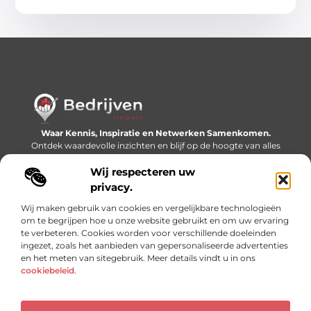
Waar Kennis, Inspiratie en Netwerken Samenkomen.
Ontdek waardevolle inzichten en blijf op de hoogte van alles
wat er speelt in de wereld.
Wij respecteren uw
Bericht categorie
privacy.
Wij maken gebruik van cookies en vergelijkbare technologieën
om te begrijpen hoe u onze website gebruikt en om uw ervaring
te verbeteren. Cookies worden voor verschillende doeleinden
Onze informatie
ingezet, zoals het aanbieden van gepersonaliseerde advertenties
en het meten van sitegebruik. Meer details vindt u in ons
Linkjes kopen: slimme SEO-tactiek of recept voor problemen?
Geld online verdienen: mythe, bijverdienste of nieuwe werkelijkheid?
cookiebeleid
.