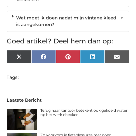
Wat moet ik doen nadat mijn vintage kleed
▼
is aangekomen?
Goed artikel? Deel hem dan op:
X
Facebook
Pinterest
LinkedIn
Email
(Twitter)
Tags:
Laatste Bericht
Terug naar kantoor betekent ook gekoeld water
op het werk checken
Zo voorkom je fietsblessures met goed