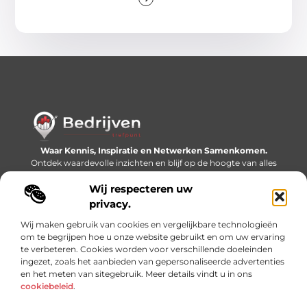
Waar Kennis, Inspiratie en Netwerken Samenkomen.
Ontdek waardevolle inzichten en blijf op de hoogte van alles
wat er speelt in de wereld.
Wij respecteren uw
Bericht categorie
privacy.
Wij maken gebruik van cookies en vergelijkbare technologieën
om te begrijpen hoe u onze website gebruikt en om uw ervaring
te verbeteren. Cookies worden voor verschillende doeleinden
Onze informatie
ingezet, zoals het aanbieden van gepersonaliseerde advertenties
en het meten van sitegebruik. Meer details vindt u in ons
Linkjes kopen: slimme SEO-tactiek of recept voor problemen?
Geld online verdienen: mythe, bijverdienste of nieuwe werkelijkheid?
cookiebeleid
.