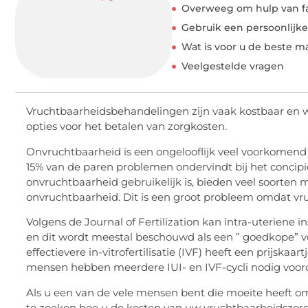
Overweeg om hulp van fam
Gebruik een persoonlijke
Wat is voor u de beste 
Veelgestelde vragen
Vruchtbaarheidsbehandelingen zijn vaak kostbaar en wo
opties voor het betalen van zorgkosten.
Onvruchtbaarheid is een ongelooflijk veel voorkomend
15% van de paren problemen ondervindt bij het concipi
onvruchtbaarheid gebruikelijk is, bieden veel soorten
onvruchtbaarheid. Dit is een groot probleem omdat v
Volgens de Journal of Fertilization kan intra-uteriene i
en dit wordt meestal beschouwd als een ” goedkope” 
effectievere in-vitrofertilisatie (IVF) heeft een prijska
mensen hebben meerdere IUI- en IVF-cycli nodig voo
Als u een van de vele mensen bent die moeite heeft om 
te zoeken hoe u de kosten van uw vruchtbaarheidszorg k