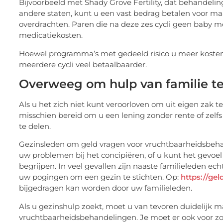
Bijvoorbeeld met Shady Grove Fertility, dat behandeli
andere staten, kunt u een vast bedrag betalen voor maar 
overdrachten. Paren die na deze zes cycli geen baby m
medicatiekosten.
Hoewel programma’s met gedeeld risico u meer kosten 
meerdere cycli veel betaalbaarder.
Overweeg om hulp van familie te
Als u het zich niet kunt veroorloven om uit eigen zak t
misschien bereid om u een lening zonder rente of zel
te delen.
Gezinsleden om geld vragen voor vruchtbaarheidsbehand
uw problemen bij het concipiëren, of u kunt het gevo
begrijpen. In veel gevallen zijn naaste familieleden ec
uw pogingen om een gezin te stichten. Op:
https://ge
bijgedragen kan worden door uw familieleden.
Als u gezinshulp zoekt, moet u van tevoren duidelijk ma
vruchtbaarheidsbehandelingen. Je moet er ook voor zor