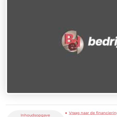
Vraag naar de financierin
Inhoudsopgave