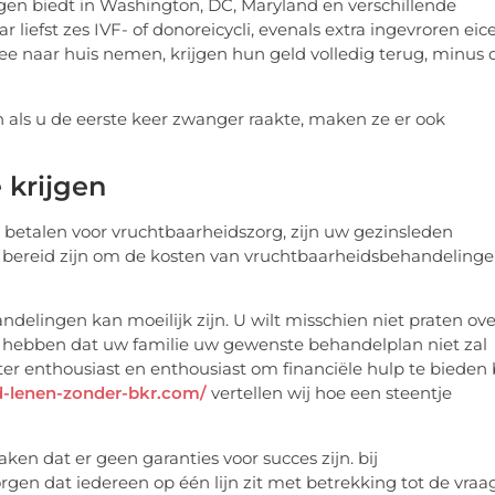
ngen biedt in Washington, DC, Maryland en verschillende
liefst zes IVF- of donoreicycli, evenals extra ingevroren eice
ee naar huis nemen, krijgen hun geld volledig terug, minus 
als u de eerste keer zwanger raakte, maken ze er ook
 krijgen
e betalen voor vruchtbaarheidszorg, zijn uw gezinsleden
fs bereid zijn om de kosten van vruchtbaarheidsbehandeling
elingen kan moeilijk zijn. U wilt misschien niet praten ove
el hebben dat uw familie uw gewenste behandelplan niet zal
hter enthousiast en enthousiast om financiële hulp te bieden 
ld-lenen-zonder-bkr.com/
vertellen wij hoe een steentje
ken dat er geen garanties voor succes zijn. bij
gen dat iedereen op één lijn zit met betrekking tot de vraa