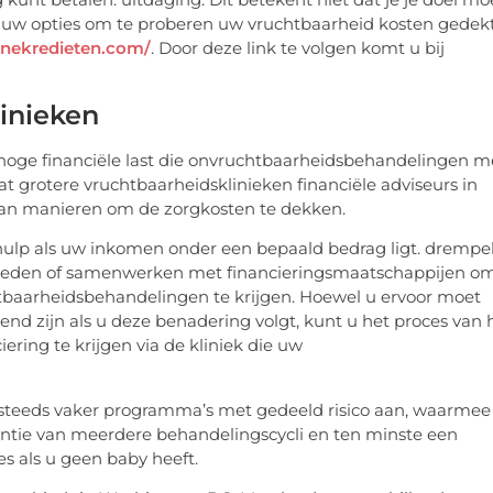
an uw opties om te proberen uw vruchtbaarheid kosten gedek
linekredieten.com/
. Door deze link te volgen komt u bij
linieken
 hoge financiële last die onvruchtbaarheidsbehandelingen m
at grotere vruchtbaarheidsklinieken financiële adviseurs in
van manieren om de zorgkosten te dekken.
ulp als uw inkomen onder een bepaald bedrag ligt. drempel
nbieden of samenwerken met financieringsmaatschappijen o
tbaarheidsbehandelingen te krijgen. Hoewel u ervoor moet
nd zijn als u deze benadering volgt, kunt u het proces van 
ering te krijgen via de kliniek die uw
 steeds vaker programma’s met gedeeld risico aan, waarmee
arantie van meerdere behandelingscycli en ten minste een
es als u geen baby heeft.