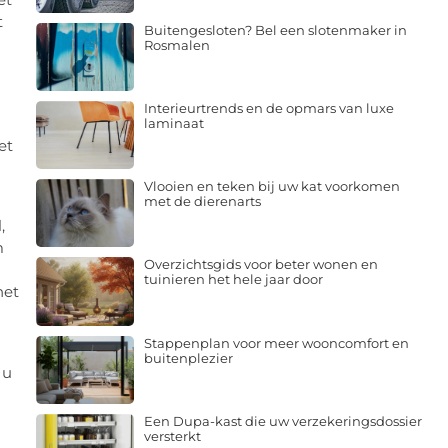
t
Buitengesloten? Bel een slotenmaker in
Rosmalen
Interieurtrends en de opmars van luxe
laminaat
et
Vlooien en teken bij uw kat voorkomen
met de dierenarts
,
m
Overzichtsgids voor beter wonen en
tuinieren het hele jaar door
het
Stappenplan voor meer wooncomfort en
buitenplezier
 u
Een Dupa-kast die uw verzekeringsdossier
versterkt