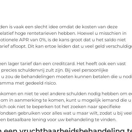
en is vaak een slecht idee omdat de kosten van deze
elatief hoge rentetarieven hebben. Hoewel u misschien in
onele APR van 0%, is de kans groot dat u het saldo niet
rief afloopt. Dit kan ertoe leiden dat u veel geld verschuldig
n lager tarief dan een creditcard. Het heeft ook een vast
recies schuldenvrij zult zijn. Bij veel persoonlijke
us u zou de behandelingen moeten kunnen betalen die u nod
gramma met gedeeld risico.
inkomen en niet te veel andere schulden nodig hebben om 
laagt om in aanmerking te komen, kunt u mogelijk iemand die u
ch ook niet te beperken tot het zoeken naar specifieke
ondsen gebruiken voor alles wat u maar wilt, zodat u bij vee
een betaalbare lening voor uw behandeling te vinden.
m een vruchtbaarheidsbehandeling t