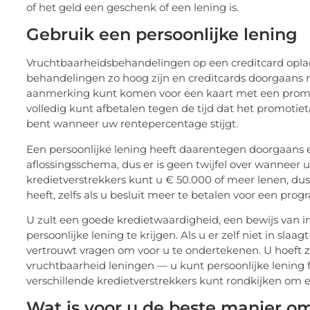
of het geld een geschenk of een lening is.
Gebruik een persoonlijke lening
Vruchtbaarheidsbehandelingen op een creditcard oplad
behandelingen zo hoog zijn en creditcards doorgaans r
aanmerking kunt komen voor een kaart met een promoti
volledig kunt afbetalen tegen de tijd dat het promotieta
bent wanneer uw rentepercentage stijgt.
Een persoonlijke lening heeft daarentegen doorgaans ee
aflossingsschema, dus er is geen twijfel over wanneer u p
kredietverstrekkers kunt u € 50.000 of meer lenen, d
heeft, zelfs als u besluit meer te betalen voor een pro
U zult een goede kredietwaardigheid, een bewijs van 
persoonlijke lening te krijgen. Als u er zelf niet in s
vertrouwt vragen om voor u te ondertekenen. U hoeft zi
vruchtbaarheid leningen — u kunt persoonlijke lening f
verschillende kredietverstrekkers kunt rondkijken om 
Wat is voor u de beste manier o