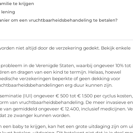
ilie te krijgen
 lening
manier om een vruchtbaarheidsbehandeling te betalen?
rden niet altijd door de verzekering gedekt. Bekijk enkele
 probleem in de Verenigde Staten, waarbij ongeveer 10% tot
ëren en dragen van een kind te termijn. Helaas, hoewel
 medische verzekeringen beperkte of geen dekking voor
ruchtbaarheidsbehandelingen erg duur kunnen zijn.
nseminatie (IUI) ongeveer € 500 tot € 1.500 per cyclus kosten,
vorm van vruchtbaarheidsbehandeling. De meer invasieve en
artje van gemiddeld ongeveer € 12.400, inclusief medicijnen. Ve
rdat ze zwanger kunnen worden.
een baby te krijgen, kan het een grote uitdaging zijn om ui
unt betalen. uitdaging. Dit betekent niet dat je je doel mo