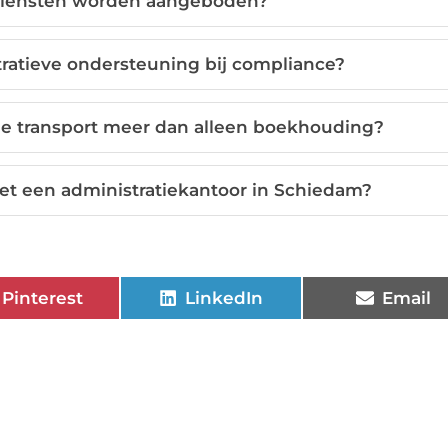
 diensten worden aangeboden?
tratieve ondersteuning bij compliance?
 de transport meer dan alleen boekhouding?
t een administratiekantoor in Schiedam?
Pinterest
LinkedIn
Email