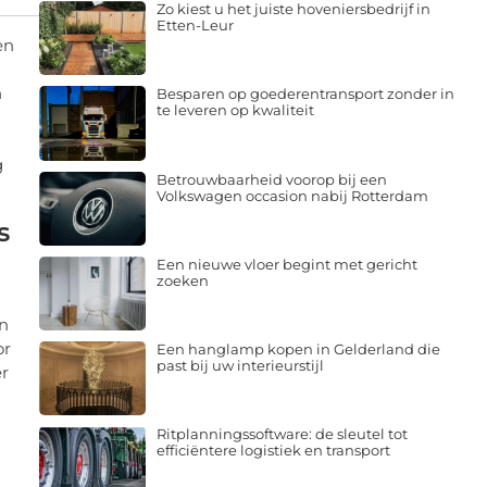
Zo kiest u het juiste hoveniersbedrijf in
Etten-Leur
en
n
Besparen op goederentransport zonder in
te leveren op kwaliteit
g
Betrouwbaarheid voorop bij een
Volkswagen occasion nabij Rotterdam
s
Een nieuwe vloer begint met gericht
zoeken
an
or
Een hanglamp kopen in Gelderland die
past bij uw interieurstijl
er
Ritplanningssoftware: de sleutel tot
efficiëntere logistiek en transport