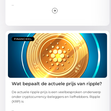
...
FINANCIEEL
Wat bepaalt de actuele prijs van ripple?
De actuele ripple prijs is een veelbesproken onderwerp
onder cryptocurrency-beleggers en liefhebbers. Ripple
(XRP) is
...