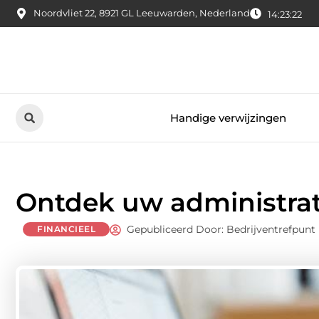
Noordvliet 22, 8921 GL Leeuwarden, Nederland
14:23:23
Handige verwijzingen
Ontdek uw administrat
Gepubliceerd Door: Bedrijventrefpunt
FINANCIEEL