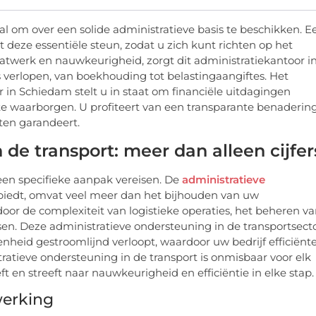
al om over een solide administratieve basis te beschikken. E
 deze essentiële steun, zodat u zich kunt richten op het
werk en nauwkeurigheid, zorgt dit administratiekantoor i
 verlopen, van boekhouding tot belastingaangiftes. Het
 in Schiedam stelt u in staat om financiële uitdagingen
te waarborgen. U profiteert van een transparante benaderin
cten garandeert.
de transport: meer dan alleen cijfer
een specifieke aanpak vereisen. De
administratieve
s biedt, omvat veel meer dan het bijhouden van uw
door de complexiteit van logistieke operaties, het beheren v
en. Deze administratieve ondersteuning in de transportsect
enheid gestroomlijnd verloopt, waardoor uw bedrijf efficiënt
atieve ondersteuning in de transport is onmisbaar voor elk
 en streeft naar nauwkeurigheid en efficiëntie in elke stap.
werking