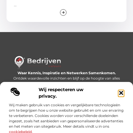
...
Waar Kennis, Inspiratie en Netwerken Samenkomen.
Ontdek waardevolle inzichten en blijf op de hoogte van alles
wat er speelt in de wereld.
Wij respecteren uw
Bericht categorie
privacy.
Wij maken gebruik van cookies en vergelijkbare technologieën
om te begrijpen hoe u onze website gebruikt en om uw ervaring
te verbeteren. Cookies worden voor verschillende doeleinden
Onze informatie
ingezet, zoals het aanbieden van gepersonaliseerde advertenties
en het meten van sitegebruik. Meer details vindt u in ons
Linkjes kopen: slimme SEO-tactiek of recept voor problemen?
Geld online verdienen: mythe, bijverdienste of nieuwe werkelijkheid?
cookiebeleid
.