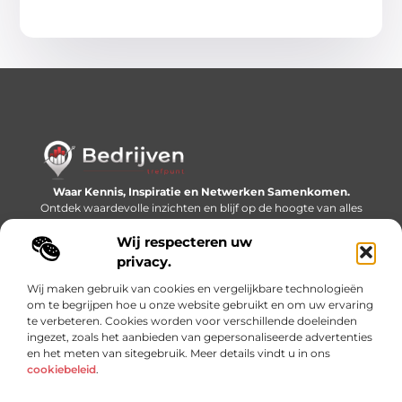
Waar Kennis, Inspiratie en Netwerken Samenkomen.
Ontdek waardevolle inzichten en blijf op de hoogte van alles
wat er speelt in de wereld.
Wij respecteren uw
Bericht categorie
privacy.
Wij maken gebruik van cookies en vergelijkbare technologieën
om te begrijpen hoe u onze website gebruikt en om uw ervaring
te verbeteren. Cookies worden voor verschillende doeleinden
Onze informatie
ingezet, zoals het aanbieden van gepersonaliseerde advertenties
en het meten van sitegebruik. Meer details vindt u in ons
Linkjes kopen: slimme SEO-tactiek of recept voor problemen?
Geld online verdienen: mythe, bijverdienste of nieuwe werkelijkheid?
cookiebeleid
.