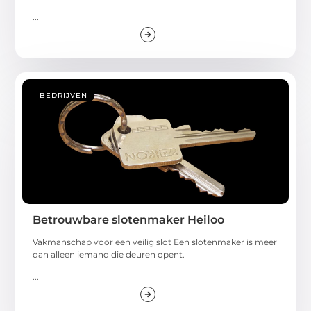
...
BEDRIJVEN
Betrouwbare slotenmaker Heiloo
Vakmanschap voor een veilig slot Een slotenmaker is meer
dan alleen iemand die deuren opent.
...