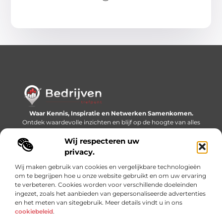
Waar Kennis, Inspiratie en Netwerken Samenkomen.
Ontdek waardevolle inzichten en blijf op de hoogte van alles
wat er speelt in de wereld.
Wij respecteren uw
Bericht categorie
privacy.
Wij maken gebruik van cookies en vergelijkbare technologieën
om te begrijpen hoe u onze website gebruikt en om uw ervaring
te verbeteren. Cookies worden voor verschillende doeleinden
Onze informatie
ingezet, zoals het aanbieden van gepersonaliseerde advertenties
en het meten van sitegebruik. Meer details vindt u in ons
Linkjes kopen: slimme SEO-tactiek of recept voor problemen?
Geld online verdienen: mythe, bijverdienste of nieuwe werkelijkheid?
cookiebeleid
.